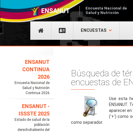
Encuesta Nacional de
ENSANUT
Salud y Nutrición
ENCUESTAS
ENSANUT
CONTINUA
Búsqueda de tér
2026
encuestas de 
Encuesta Nacional de
Salud y Nutrición
Continua 2026
Use esta he
ENSANUT. Te
ENSANUT -
aparecer en
ISSSTE 2025
('+') como s
Estado de salud de la
como separador.
población
derechohabiente del