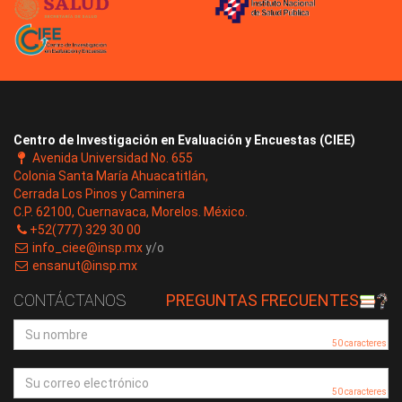
Centro de Investigación en Evaluación y Encuestas (CIEE)
Avenida Universidad No. 655
Colonia Santa María Ahuacatitlán,
Cerrada Los Pinos y Caminera
C.P. 62100, Cuernavaca, Morelos. México.
+52(777) 329 30 00
info_ciee@insp.mx
y/o
ensanut@insp.mx
CONTÁCTANOS
PREGUNTAS FRECUENTES
50 caracteres
50 caracteres