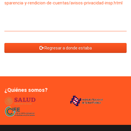
sparencia-y-rendicion-de-cuentas/avisos-privacidad-insp.html
Regresar a donde estaba
¿Quiénes somos?