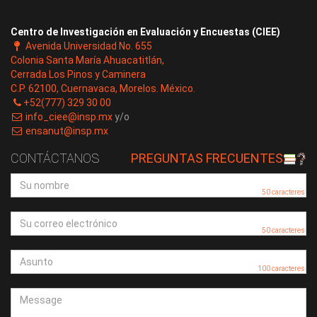
Centro de Investigación en Evaluación y Encuestas (CIEE)
Avenida Universidad No. 655
Colonia Santa María Ahuacatitlán,
Cerrada Los Pinos y Caminera
C.P. 62100, Cuernavaca, Morelos. México.
+52(777) 329 30 00
info_ciee@insp.mx
y/o
ensanut@insp.mx
CONTÁCTANOS
PREGUNTAS FRECUENTES
50 caracteres
50 caracteres
100 caracteres