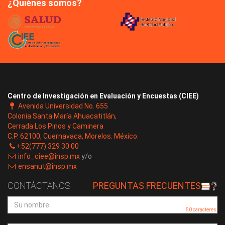
¿Quiénes somos?
Centro de Investigación en Evaluación y Encuestas (CIEE)
Avenida Universidad No. 655
Colonia Santa María Ahuacatitlán,
Cerrada Los Pinos y Caminera
C.P. 62100, Cuernavaca, Morelos. México.
+52(777) 329 30 00
info_ciee@insp.mx
y/o
ensanut@insp.mx
CONTÁCTANOS
PREGUNTAS FRECUENTES
50 caracteres