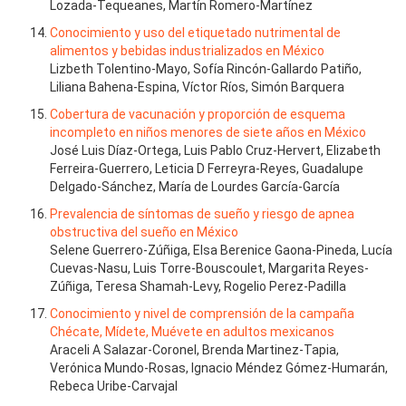
Lozada-Tequeanes, Martín Romero-Martínez
Conocimiento y uso del etiquetado nutrimental de
alimentos y bebidas industrializados en México
Lizbeth Tolentino-Mayo, Sofía Rincón-Gallardo Patiño,
Liliana Bahena-Espina, Víctor Ríos, Simón Barquera
Cobertura de vacunación y proporción de esquema
incompleto en niños menores de siete años en México
José Luis Díaz-Ortega, Luis Pablo Cruz-Hervert, Elizabeth
Ferreira-Guerrero, Leticia D Ferreyra-Reyes, Guadalupe
Delgado-Sánchez, María de Lourdes García-García
Prevalencia de síntomas de sueño y riesgo de apnea
obstructiva del sueño en México
Selene Guerrero-Zúñiga, Elsa Berenice Gaona-Pineda, Lucía
Cuevas-Nasu, Luis Torre-Bouscoulet, Margarita Reyes-
Zúñiga, Teresa Shamah-Levy, Rogelio Perez-Padilla
Conocimiento y nivel de comprensión de la campaña
Chécate, Mídete, Muévete en adultos mexicanos
Araceli A Salazar-Coronel, Brenda Martinez-Tapia,
Verónica Mundo-Rosas, Ignacio Méndez Gómez-Humarán,
Rebeca Uribe-Carvajal