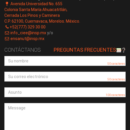
Avenida Universidad No. 655
Colonia Santa María Ahuacatitlán,
Cerrada Los Pinos y Caminera
C.P. 62100, Cuernavaca, Morelos. México.
+52(777) 329 30 00
info_ciee@insp.mx
y/o
ensanut@insp.mx
CONTÁCTANOS
PREGUNTAS FRECUENTES
50 caracteres
50 caracteres
100 caracteres