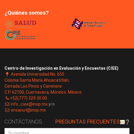
¿Quiénes somos?
Centro de Investigación en Evaluación y Encuestas (CIEE)
Avenida Universidad No. 655
Colonia Santa María Ahuacatitlán,
Cerrada Los Pinos y Caminera
C.P. 62100, Cuernavaca, Morelos. México.
+52(777) 329 30 00
info_ciee@insp.mx
y/o
ensanut@insp.mx
CONTÁCTANOS
PREGUNTAS FRECUENTES